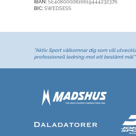
IBAN:
SE4080000816619444232376
BIC:
SWEDSESS
”Aktiv Sport välkomnar dig som vill utveckl
professionell ledning mot ett bestämt mål”