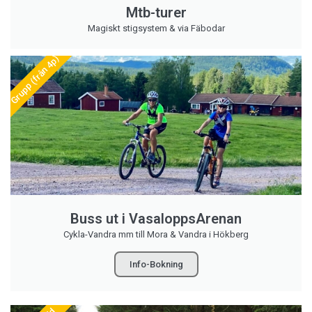
Mtb-turer
Magiskt stigsystem & via Fäbodar
Grupp (från 4p)
Buss ut i VasaloppsArenan
Cykla-Vandra mm till Mora & Vandra i Hökberg
Info-Bokning