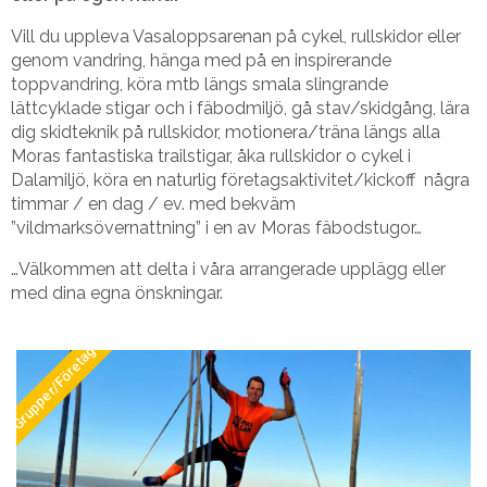
Vill du uppleva Vasaloppsarenan på cykel, rullskidor eller
genom vandring, hänga med på en inspirerande
toppvandring, köra mtb längs smala slingrande
lättcyklade stigar och i fäbodmiljö, gå stav/skidgång, lära
dig skidteknik på rullskidor, motionera/träna längs alla
Moras fantastiska trailstigar, åka rullskidor o cykel i
Dalamiljö, köra en naturlig företagsaktivitet/kickoff några
timmar / en dag / ev. med bekväm
”vildmarksövernattning” i en av Moras fäbodstugor…
…Välkommen att delta i våra arrangerade upplägg eller
med dina egna önskningar.
Grupper/Företag