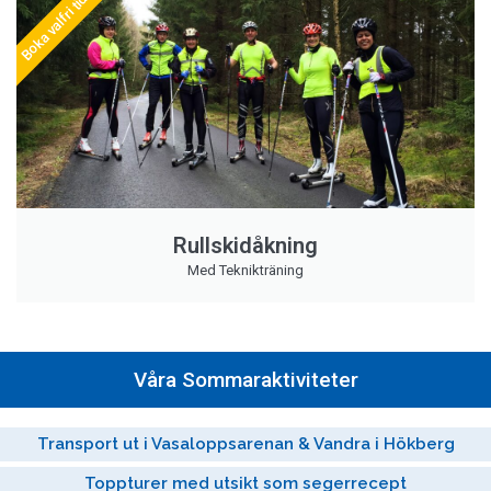
Boka valfri tid
Rullskidåkning
Med Teknikträning
Våra Sommaraktiviteter
Transport ut i Vasaloppsarenan & Vandra i Hökberg
Toppturer med utsikt som segerrecept