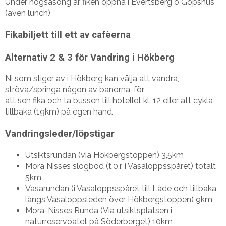
Under högsäsong är fiken öppna i Evertsberg o Gopshus
(även lunch)
Fikabiljett till ett av cafèerna
Alternativ 2 & 3 för Vandring i Hökberg
Ni som stiger av i Hökberg kan välja att vandra,
ströva/springa någon av banorna, för
att sen fika och ta bussen till hotellet kl. 12 eller att cykla
tillbaka (19km) på egen hand.
Vandringsleder/löpstigar
Utsiktsrundan (via Hökbergstoppen) 3,5km
Mora Nisses slogbod (t.0.r. i Vasaloppsspåret) totalt
5km
Vasarundan (i Vasaloppsspåret till Läde och tillbaka
längs Vasaloppsleden över Hökbergstoppen) 9km
Mora-Nisses Runda (Via utsiktsplatsen i
naturreservoatet på Söderberget) 10km