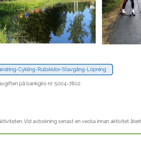
andring-Cykling-Rullskidor-Stavgång-Löpning
tsavgiften på bankgiro nr: 5004-7802
aktiviteten. Vid avbokning senast en vecka innan aktivitet åte