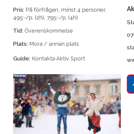
Ak
Pris:
På förfrågan, minst 4 personer.
495:-/p. (2h), 795:-/p. (4h)
St
Tid:
Överenskommelse
07
Plats:
Mora / annan plats
st
Guide:
Kontakta Aktiv Sport
ww