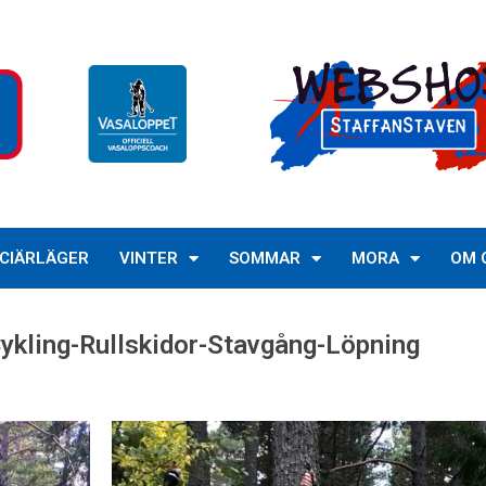
CIÄRLÄGER
VINTER
SOMMAR
MORA
OM 
Cykling-Rullskidor-Stavgång-Löpning