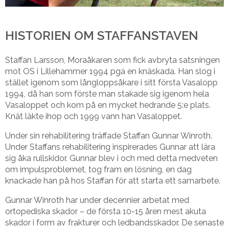
HISTORIEN OM STAFFANSTAVEN
Staffan Larsson, Moraåkaren som fick avbryta satsningen
mot OS i Lillehammer 1994 pga en knäskada. Han slog i
stället igenom som långloppsåkare i sitt första Vasalopp
1994, då han som förste man stakade sig igenom hela
Vasaloppet och kom på en mycket hedrande 5:e plats.
Knät läkte ihop och 1999 vann han Vasaloppet.
Under sin rehabilitering träffade Staffan Gunnar Winroth.
Under Staffans rehabilitering inspirerades Gunnar att lära
sig åka rullskidor. Gunnar blev i och med detta medveten
om impulsproblemet, tog fram en lösning, en dag
knackade han på hos Staffan för att starta ett samarbete.
Gunnar Winroth har under decennier arbetat med
ortopediska skador – de första 10-15 åren mest akuta
skador i form av frakturer och ledbandsskador. De senaste